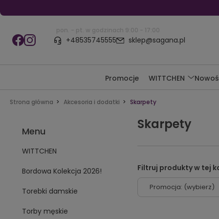
pon. - pt. w godzinach 9:00 - 17:00
+48535745555
sklep@sagana.pl
Promocje
WITTCHEN
Nowoś
Strona główna
Akcesoria i dodatki
Skarpety
Skarpety
Menu
WITTCHEN
Bordowa Kolekcja 2026!
Promocja: (wybierz)
Torebki damskie
Torby męskie