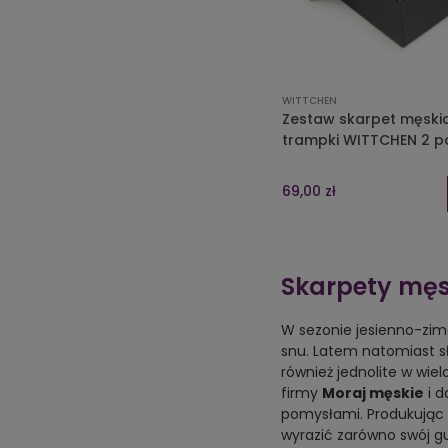
WITTCHEN
Zestaw skarpet męski
trampki WITTCHEN 2 p
69,00 zł
Skarpety męsk
W sezonie jesienno-zi
snu. Latem natomiast s
również jednolite w wiel
firmy
Moraj męskie
i d
pomysłami. Produkując
wyrazić zarówno swój gust