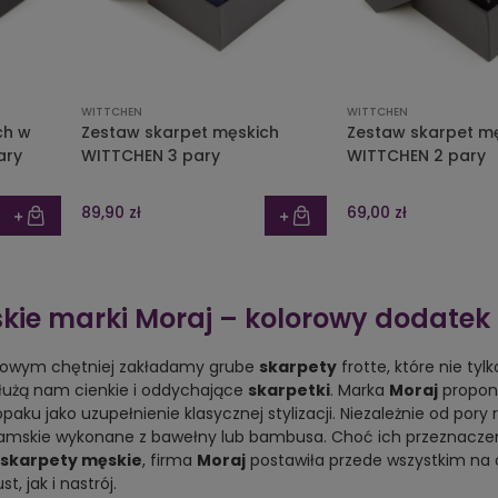
WITTCHEN
WITTCHEN
ch w
Zestaw skarpet męskich
Zestaw skarpet m
ary
WITTCHEN 3 pary
WITTCHEN 2 pary
89,90 zł
69,00 zł
ie marki Moraj – kolorowy dodatek d
mowym chętniej zakładamy grube
skarpety
frotte, które nie tyl
łużą nam cienkie i oddychające
skarpetki
. Marka
Moraj
proponu
opaku jako uzupełnienie klasycznej stylizacji. Niezależnie od pory
amskie wykonane z bawełny lub bambusa. Choć ich przeznaczen
skarpety męskie
, firma
Moraj
postawiła przede wszystkim na o
, jak i nastrój.