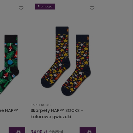
Promocja
HAPPY SOCKS
ne HAPPY
Skarpety HAPPY SOCKS -
kolorowe gwiazdki
34,90 zł
49,00 zł