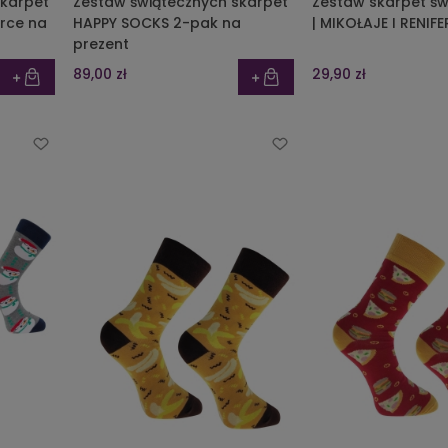
skarpet
Zestaw świątecznych skarpet
Zestaw skarpet św
rce na
HAPPY SOCKS 2-pak na
prezent
89,00 zł
29,90 zł