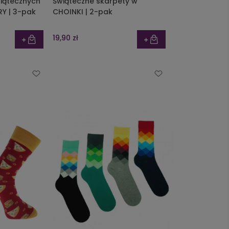
iątecznych
Świąteczne skarpety w
| MIKOŁAJE I RENIFERY | 3-pak
CHOINKI | 2-pak
19,90 zł