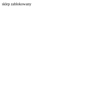
s
klep zablokowany