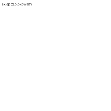
s
klep zablokowany