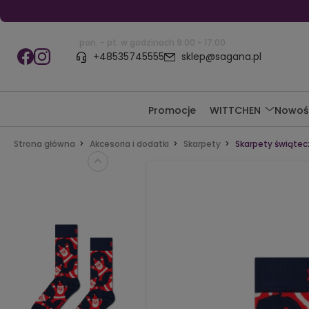
pon. - pt. w godzinach 9:00 - 17:00
+48535745555
sklep@sagana.pl
Promocje
WITTCHEN
Nowoś
Strona główna
Akcesoria i dodatki
Skarpety
Skarpety świątec