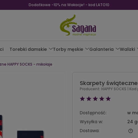
Dodatkowe -10% na Wakacje! - kod LATO10
ci
Torebki damskie
Torby męskie
Galanteria
Walizki
zne HAPPY SOCKS - mikołaje
Skarpety świąteczne
Producent:
HAPPY SOCKS
| Kod
Dostępność:
w m
Wysyłka w:
24 g
Dostawa: