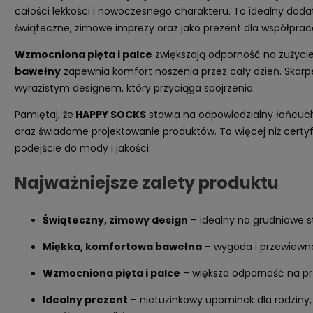
całości lekkości i nowoczesnego charakteru. To idealny dod
świąteczne, zimowe imprezy oraz jako prezent dla współpraco
Wzmocniona pięta i palce
zwiększają odporność na zużycie
bawełny
zapewnia komfort noszenia przez cały dzień. Skarpe
wyrazistym designem, który przyciąga spojrzenia.
Pamiętaj, że
HAPPY SOCKS
stawia na odpowiedzialny łańcuch
oraz świadome projektowanie produktów. To więcej niż certyfi
podejście do mody i jakości.
Najważniejsze zalety produktu
Świąteczny, zimowy design
– idealny na grudniowe st
Miękka, komfortowa bawełna
– wygoda i przewiewno
Wzmocniona pięta i palce
– większa odporność na pr
Idealny prezent
– nietuzinkowy upominek dla rodziny, 