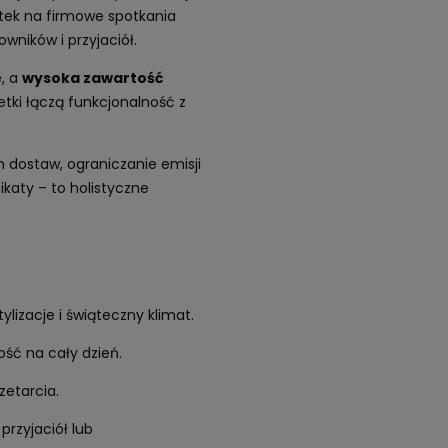
atek na firmowe spotkania
wników i przyjaciół.
, a
wysoka zawartość
tki łączą funkcjonalność z
 dostaw, ograniczanie emisji
katy – to holistyczne
ylizacje i świąteczny klimat.
ść na cały dzień.
zetarcia.
przyjaciół lub