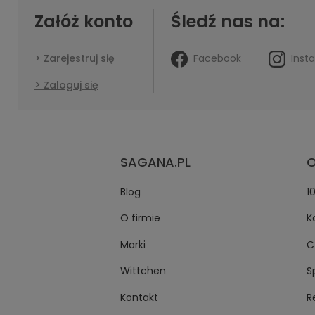
Załóż konto
Śledź nas na:
Facebook
Inst
Zarejestruj się
Zaloguj się
SAGANA.PL
O
Blog
1
O firmie
K
Marki
C
Wittchen
S
Kontakt
R