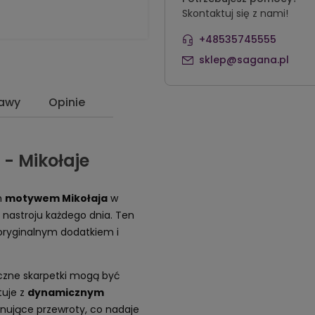
Skontaktuj się z nami!
+48535745555
sklep@sagana.pl
tawy
Opinie
- Mikołaje
m
motywem Mikołaja
w
nastroju każdego dnia. Ten
 oryginalnym dodatkiem i
czne skarpetki mogą być
tuje z
dynamicznym
ujące przewroty, co nadaje