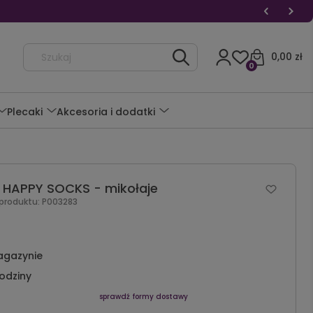
0,00 zł
0
Plecaki
Akcesoria i dodatki
 HAPPY SOCKS - mikołaje
 produktu:
P003283
agazynie
odziny
sprawdź formy dostawy