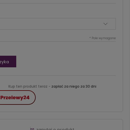
*
Pole wymagane
zyka
Kup ten produkt teraz -
zapłać za niego za 30 dni
zapytaj o produkt