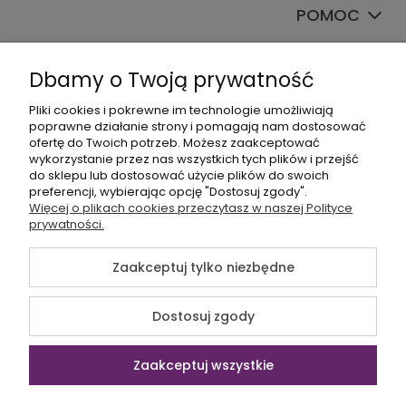
POMOC
TWOJE KONTO
Dbamy o Twoją prywatność
Pliki cookies i pokrewne im technologie umożliwiają
poprawne działanie strony i pomagają nam dostosować
ofertę do Twoich potrzeb. Możesz zaakceptować
wykorzystanie przez nas wszystkich tych plików i przejść
do sklepu lub dostosować użycie plików do swoich
preferencji, wybierając opcję "Dostosuj zgody".
+48535745555
Więcej o plikach cookies przeczytasz w naszej Polityce
prywatności.
sklep@sagana.pl
Zaakceptuj tylko niezbędne
©2026 Wszelkie Prawa Zastrzeżone | Sagana.pl
Dostosuj zgody
Szablon Flex by
Ecommercy
Zaakceptuj wszystkie