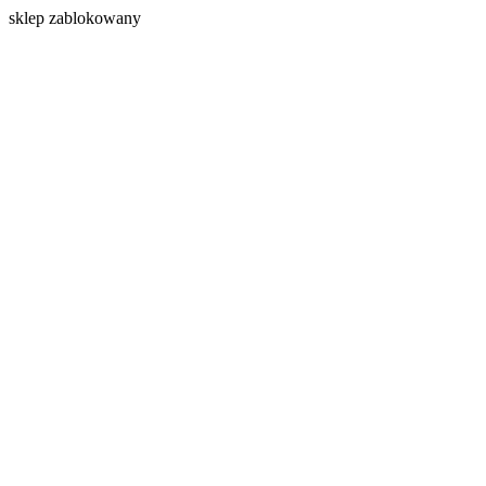
s
klep zablokowany