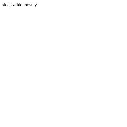
s
klep zablokowany