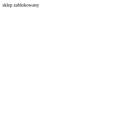
s
klep zablokowany