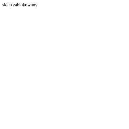
s
klep zablokowany