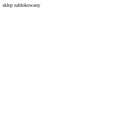
s
klep zablokowany