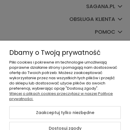
SAGANA.PL
OBSŁUGA KLIENTA
POMOC
TWOJE KONTO
Dbamy o Twoją prywatność
Pliki cookies i pokrewne im technologie umożliwiają
poprawne działanie strony i pomagają nam dostosować
ofertę do Twoich potrzeb. Możesz zaakceptować
wykorzystanie przez nas wszystkich tych plików i przejść
do sklepu lub dostosować użycie plików do swoich
preferencji, wybierając opcję "Dostosuj zgody".
+48535745555
Więcej o plikach cookies przeczytasz w naszej Polityce
prywatności.
sklep@sagana.pl
Zaakceptuj tylko niezbędne
©2026 Wszelkie Prawa Zastrzeżone | Sagana.pl
Dostosuj zgody