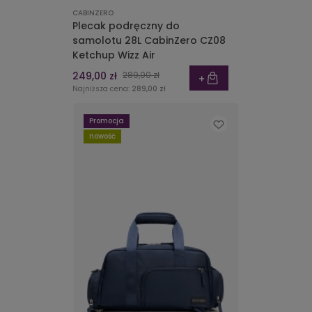
CABINZERO
Plecak podręczny do
samolotu 28L CabinZero CZ08
Ketchup Wizz Air
249,00 zł
289,00 zł
Najniższa cena:
289,00 zł
Promocja
nowość