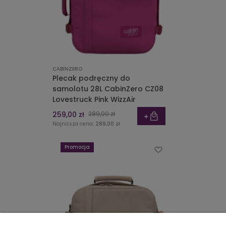
CABINZERO
Plecak podręczny do
samolotu 28L CabinZero CZ08
Lovestruck Pink WizzAir
259,00 zł
289,00 zł
Najniższa cena:
289,00 zł
Promocja