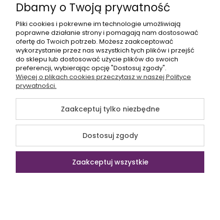
Dbamy o Twoją prywatność
Pliki cookies i pokrewne im technologie umożliwiają
poprawne działanie strony i pomagają nam dostosować
ofertę do Twoich potrzeb. Możesz zaakceptować
wykorzystanie przez nas wszystkich tych plików i przejść
do sklepu lub dostosować użycie plików do swoich
preferencji, wybierając opcję "Dostosuj zgody".
Więcej o plikach cookies przeczytasz w naszej Polityce
prywatności.
CABINZERO
Plecak podręczny do
samolotu 28L CabinZero CZ08
Zaakceptuj tylko niezbędne
Cebu Sands WizzAir
259,00 zł
289,00 zł
Dostosuj zgody
Najniższa cena:
249,00 zł
Zaakceptuj wszystkie
Promocja
Kontakt
Szukaj
Konto
Koszyk