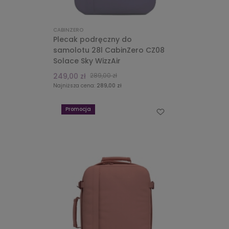
CABINZERO
Plecak podręczny do
samolotu 28l CabinZero CZ08
Solace Sky WizzAir
249,00 zł
289,00 zł
Najniższa cena:
289,00 zł
Promocja