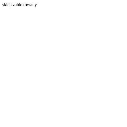
s
klep zablokowany