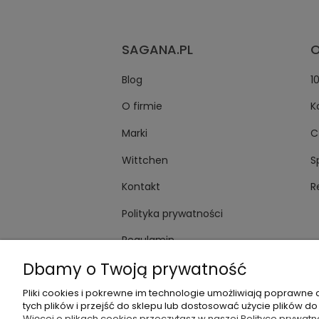
SAGANA.PL
O
Blog
1
O firmie
K
Marki
C
Wittchen
S
Kontakt
R
Polityka prywatności
Regulamin
Dbamy o Twoją prywatność
Pliki cookies i pokrewne im technologie umożliwiają poprawne
tych plików i przejść do sklepu lub dostosować użycie plików do
Więcej o plikach cookies przeczytasz w naszej Polityce prywatn