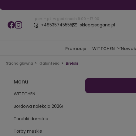
pon. - pt. w godzinach 9:00 - 17:00
+48535745555
sklep@sagana.pl
Promocje
WITTCHEN
Nowoś
Strona główna
Galanteria
Breloki
Menu
WITTCHEN
Bordowa Kolekcja 2026!
Torebki damskie
Torby męskie