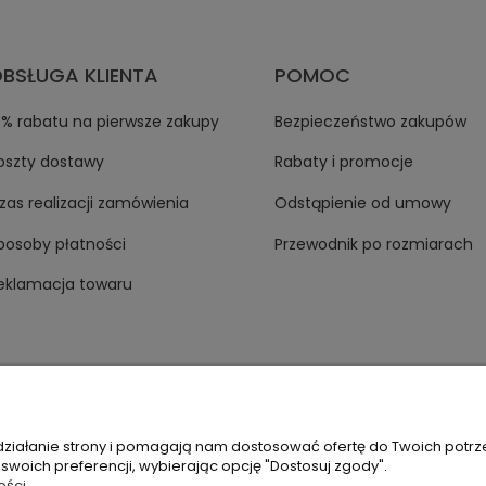
BSŁUGA KLIENTA
POMOC
0% rabatu na pierwsze zakupy
Bezpieczeństwo zakupów
oszty dostawy
Rabaty i promocje
zas realizacji zamówienia
Odstąpienie od umowy
posoby płatności
Przewodnik po rozmiarach
eklamacja towaru
 działanie strony i pomagają nam dostosować ofertę do Twoich potr
 swoich preferencji, wybierając opcję "Dostosuj zgody".
ości.