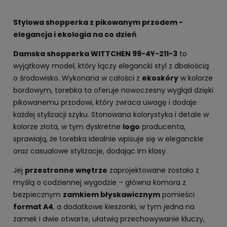
Stylowa shopperka z pikowanym przodem -
elegancja i ekologia na co dzień
Damska shopperka WITTCHEN 99-4Y-211-3
to
wyjątkowy model, który łączy elegancki styl z dbałością
o środowisko. Wykonana w całości z
ekoskóry
w kolorze
bordowym, torebka ta oferuje nowoczesny wygląd dzięki
pikowanemu przodowi, który zwraca uwagę i dodaje
każdej stylizacji szyku. Stonowana kolorystyka i detale w
kolorze złota, w tym dyskretne
logo
producenta,
sprawiają, że torebka idealnie wpisuje się w eleganckie
oraz casualowe stylizacje, dodając im klasy.
Jej
przestronne wnętrze
zaprojektowane zostało z
myślą o codziennej wygodzie – główna komora z
bezpiecznym
zamkiem błyskawicznym
pomieści
format A4
, a dodatkowe kieszonki, w tym jedna na
zamek i dwie otwarte, ułatwią przechowywanie kluczy,