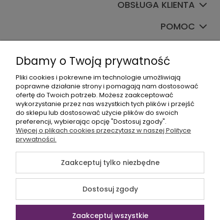
OBSŁUGA KLIENTA
POMOC
TWOJE KONTO
Dbamy o Twoją prywatność
Pliki cookies i pokrewne im technologie umożliwiają
poprawne działanie strony i pomagają nam dostosować
ofertę do Twoich potrzeb. Możesz zaakceptować
wykorzystanie przez nas wszystkich tych plików i przejść
do sklepu lub dostosować użycie plików do swoich
preferencji, wybierając opcję "Dostosuj zgody".
+48535745555
Więcej o plikach cookies przeczytasz w naszej Polityce
prywatności.
sklep@sagana.pl
Zaakceptuj tylko niezbędne
©2026 Wszelkie Prawa Zastrzeżone | Sagana.pl
Dostosuj zgody
Szablon Flex by
Ecommercy
Zaakceptuj wszystkie