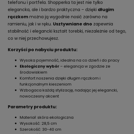
telefonu i portfela. Shopperka ta jest nie tylko
elegancka, ale i bardzo praktyczna – dzięki
długim
rączkom
można ją wygodnie nosić zarówno na
ramieniu, jak i w ręku.
Usztywniane dno
zapewnia
stabilność i elegancki kształt torebki, niezależnie od tego,
co w niej przechowujesz.
Korzyści po nabyciu produktu:
Wysoka pojemność, idealna na co dzień i do pracy
Ekologiczny wybór
– elegancja w zgodzie ze
środowiskiem
Komfort noszenia dzięki długim rączkom i
funkcjonalnym kieszeniom
Wzbogaca każdą stylizację, nadając jej elegancki,
nowoczesny akcent
Parametry produktu:
Materiał: skóra ekologiczna
Wysokość: 28,5 cm
Szerokość: 30-40 cm