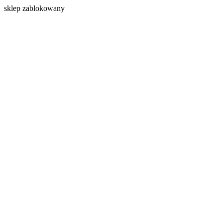
s
klep zablokowany