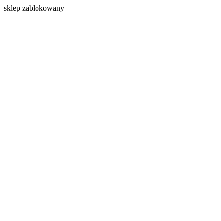
s
klep zablokowany