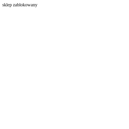
s
klep zablokowany