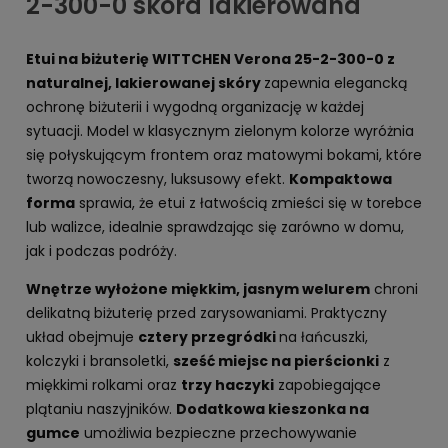
2-300-0 skóra lakierowana
Etui na biżuterię WITTCHEN Verona 25-2-300-0 z
naturalnej, lakierowanej skóry
zapewnia elegancką
ochronę biżuterii i wygodną organizację w każdej
sytuacji. Model w klasycznym zielonym kolorze wyróżnia
się połyskującym frontem oraz matowymi bokami, które
tworzą nowoczesny, luksusowy efekt.
Kompaktowa
forma
sprawia, że etui z łatwością zmieści się w torebce
lub walizce, idealnie sprawdzając się zarówno w domu,
jak i podczas podróży.
Wnętrze wyłożone miękkim, jasnym welurem
chroni
delikatną biżuterię przed zarysowaniami. Praktyczny
układ obejmuje
cztery przegródki
na łańcuszki,
kolczyki i bransoletki,
sześć miejsc na pierścionki
z
miękkimi rolkami oraz
trzy haczyki
zapobiegające
plątaniu naszyjników.
Dodatkowa kieszonka na
gumce
umożliwia bezpieczne przechowywanie