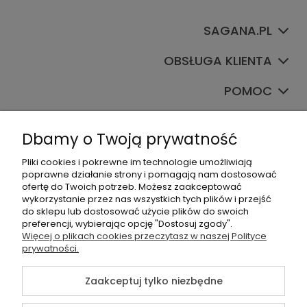
SAGANA.PL
OBSŁUGA KLIENTA
POMOC
TWOJE KONTO
Dbamy o Twoją prywatność
Pliki cookies i pokrewne im technologie umożliwiają
poprawne działanie strony i pomagają nam dostosować
ofertę do Twoich potrzeb. Możesz zaakceptować
wykorzystanie przez nas wszystkich tych plików i przejść
do sklepu lub dostosować użycie plików do swoich
preferencji, wybierając opcję "Dostosuj zgody".
+48535745555
Więcej o plikach cookies przeczytasz w naszej Polityce
prywatności.
sklep@sagana.pl
Zaakceptuj tylko niezbędne