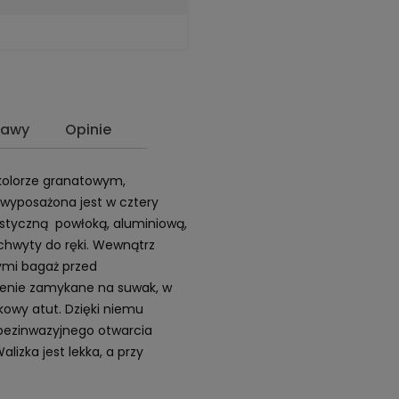
tawy
Opinie
w kolorze granatowym,
wyposażona jest w cztery
astyczną powłoką, aluminiową,
chwyty do ręki. Wewnątrz
ymi bagaż przed
enie zamykane na suwak, w
kowy atut. Dzięki niemu
bezinwazyjnego otwarcia
lizka jest lekka, a przy