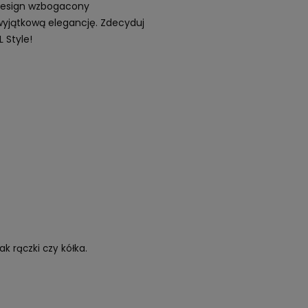
 design wzbogacony
 wyjątkową elegancję. Zdecyduj
 Style!
k rączki czy kółka.