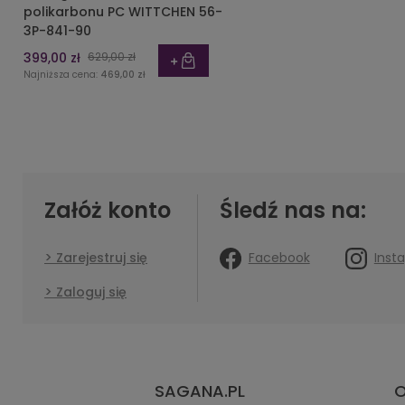
polikarbonu PC WITTCHEN 56-
3P-841-90
399,00 zł
629,00 zł
Najniższa cena:
469,00 zł
Załóż konto
Śledź nas na:
Facebook
Inst
Zarejestruj się
Zaloguj się
SAGANA.PL
O