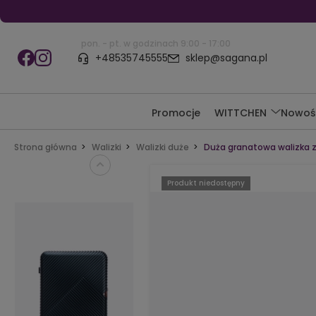
pon. - pt. w godzinach 9:00 - 17:00
+48535745555
sklep@sagana.pl
Promocje
WITTCHEN
Nowoś
Strona główna
Walizki
Walizki duże
Duża granatowa walizka 
Produkt niedostępny