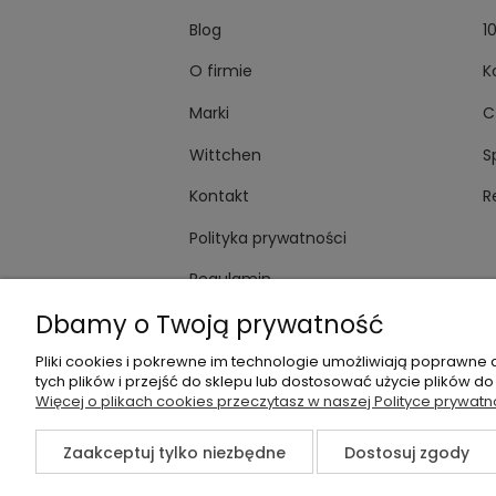
Blog
1
O firmie
K
Marki
C
Wittchen
S
Kontakt
R
Polityka prywatności
Regulamin
Dbamy o Twoją prywatność
Pliki cookies i pokrewne im technologie umożliwiają poprawne
tych plików i przejść do sklepu lub dostosować użycie plików do
+48535745555
sklep@
Więcej o plikach cookies przeczytasz w naszej Polityce prywatn
Zaakceptuj tylko niezbędne
Dostosuj zgody