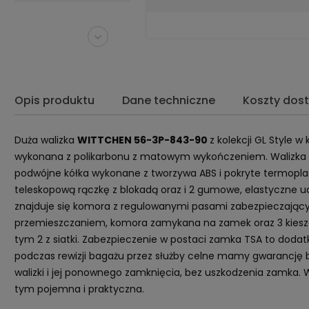
Opis produktu
Dane techniczne
Koszty dos
Duża walizka
WITTCHEN 56-3P-843-90
z kolekcji GL Style 
wykonana z polikarbonu z matowym wykończeniem. Walizka 
podwójne kółka wykonane z tworzywa ABS i pokryte termopl
teleskopową rączkę z blokadą oraz i 2 gumowe, elastyczne u
znajduje się komora z regulowanymi pasami zabezpieczając
przemieszczaniem, komora zamykana na zamek oraz 3 kiesz
tym 2 z siatki. Zabezpieczenie w postaci zamka TSA to dodat
podczas rewizji bagażu przez służby celne mamy gwarancję 
walizki i jej ponownego zamknięcia, bez uszkodzenia zamka. Wa
tym pojemna i praktyczna.