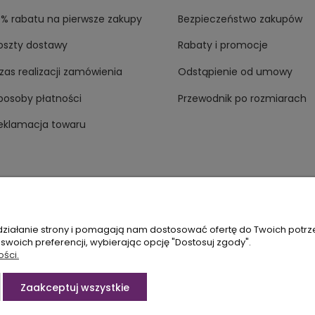
0% rabatu na pierwsze zakupy
Bezpieczeństwo zakupów
oszty dostawy
Rabaty i promocje
zas realizacji zamówienia
Odstąpienie od umowy
posoby płatności
Przewodnik po rozmiarach
eklamacja towaru
 działanie strony i pomagają nam dostosować ofertę do Twoich potr
 swoich preferencji, wybierając opcję "Dostosuj zgody".
sagana.pl
ości.
Zaakceptuj wszystkie