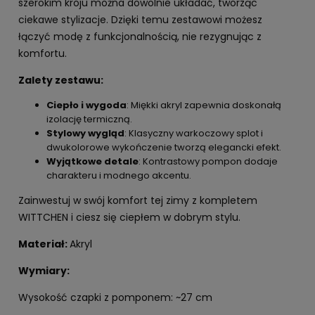
szerokim kroju można dowolnie układać, tworząc
ciekawe stylizacje. Dzięki temu zestawowi możesz
łączyć modę z funkcjonalnością, nie rezygnując z
komfortu.
Zalety zestawu:
Ciepło i wygoda
: Miękki akryl zapewnia doskonałą
izolację termiczną.
Stylowy wygląd
: Klasyczny warkoczowy splot i
dwukolorowe wykończenie tworzą elegancki efekt.
Wyjątkowe detale
: Kontrastowy pompon dodaje
charakteru i modnego akcentu.
Zainwestuj w swój komfort tej zimy z kompletem
WITTCHEN i ciesz się ciepłem w dobrym stylu.
Materiał:
Akryl
Wymiary:
Wysokość czapki z pomponem: ~27 cm