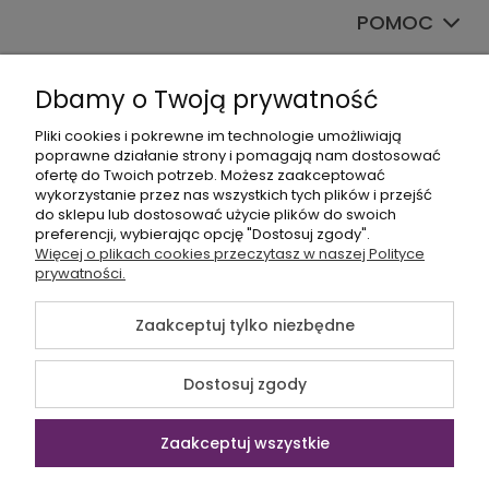
POMOC
TWOJE KONTO
Dbamy o Twoją prywatność
Pliki cookies i pokrewne im technologie umożliwiają
poprawne działanie strony i pomagają nam dostosować
ofertę do Twoich potrzeb. Możesz zaakceptować
wykorzystanie przez nas wszystkich tych plików i przejść
do sklepu lub dostosować użycie plików do swoich
preferencji, wybierając opcję "Dostosuj zgody".
+48535745555
Więcej o plikach cookies przeczytasz w naszej Polityce
prywatności.
sklep@sagana.pl
Zaakceptuj tylko niezbędne
©2026 Wszelkie Prawa Zastrzeżone | Sagana.pl
Dostosuj zgody
Szablon Flex by
Ecommercy
Zaakceptuj wszystkie