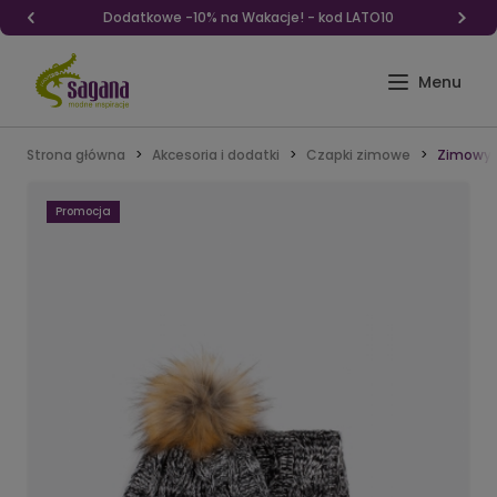
Dodatkowe -10% na Wakacje! - kod LATO10
Strona główna
Akcesoria i dodatki
Czapki zimowe
Zimowy k
Promocja