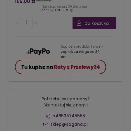
349,00 zł
169,00 zł
Najniższa cena z 30 dni przed
obniżką:
179,00 zł
Do koszyka
Kup ten produkt teraz -
zapłać za niego za 30
dni
Potrzebujesz pomocy?
Skontaktuj się z nami!
+48535745555
sklep@sagana.pl