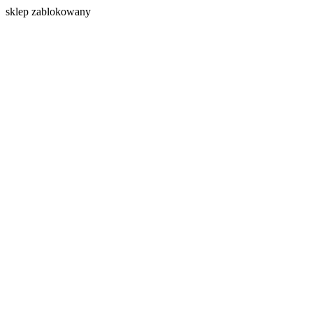
s
klep zablokowany