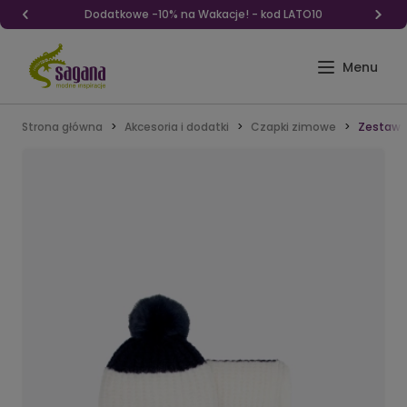
Dodatkowe -10% na Wakacje! - kod LATO10
Strona główna
Akcesoria i dodatki
Czapki zimowe
Zestaw 