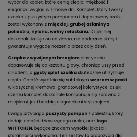
wybór dla kobiet, które cenią ciepło, miękkość i
elegancki wygląd w zimowe dni. Komplet, który tworzy
czapka z puszystym pomponem i dopasowany szalik,
został wykonany z
miękkiej, grubej dzianiny z
poliestru, nylonu, wełny i elastanu.
Dzięki niej
doskonale izoluje on od zimna, nie podrażnia skóry i
gwarantuje wygodę noszenia przez cały dzień.
Czapka z wywijanym brzegiem
elastycznie
dopasowuje się do kształtu głowy, chroniąc uszy przed
chłodem, a
gęsty splot szalika
skutecznie utrzymuje
ciepło. Całość wyróżnia się subtelnym
wzorem w paski
w klasycznej kremowo-granatowej kolorystyce, dzięki
czemu komplet doskonale komponuje się zarówno z
miejskimi, jak i bardziej eleganckimi stylizacjami.
Uwagę przyciąga
puszysty pompon
z poliestru, który
dodaje całości dziewczęcego uroku, oraz
logo
WITTCHEN
, będące znakiem wysokiej jakości i
staranności wykonania. Ten zestaw to propozycja dla