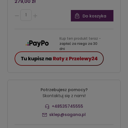
279,00 zł
Do koszyka
Kup ten produkt teraz -
zapłać za niego za 30
dni
Potrzebujesz pomocy?
Skontaktuj się z nami!
+48535745555
sklep@sagana.pl