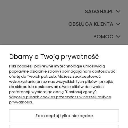
SAGANA.PL
OBSŁUGA KLIENTA
POMOC
TWOJE KONTO
Dbamy o Twoją prywatność
Pliki cookies i pokrewne im technologie umożliwiają
poprawne działanie strony i pomagają nam dostosować
ofertę do Twoich potrzeb. Możesz zaakceptować
wykorzystanie przez nas wszystkich tych plików i przejść
do sklepu lub dostosować użycie plików do swoich
preferencji, wybierając opcję "Dostosuj zgody".
+48535745555
Więcej o plikach cookies przeczytasz w naszej Polityce
prywatności.
sklep@sagana.pl
Zaakceptuj tylko niezbędne
©2026 Wszelkie Prawa Zastrzeżone | Sagana.pl