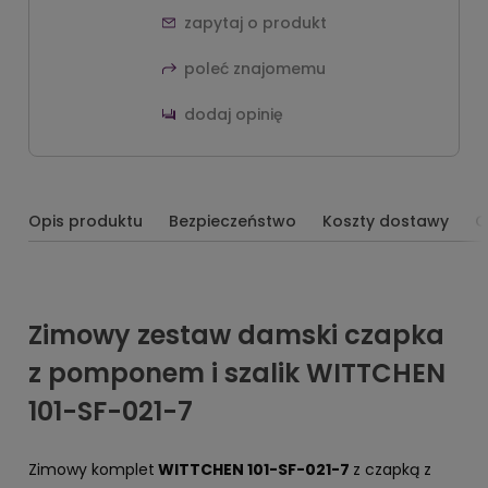
zapytaj o produkt
poleć znajomemu
dodaj opinię
Opis produktu
Bezpieczeństwo
Koszty dostawy
O
Zimowy zestaw damski czapka
z pomponem i szalik WITTCHEN
101-SF-021-7
Zimowy komplet
WITTCHEN 101-SF-021-7
z czapką z