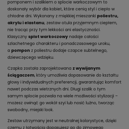
pomponem i szalikiem o splocie warkoczowym to
doskonały wybór dla kobiet, które cenią styl i ciepło w
chłodne dni. Wykonany z miękkiej mieszanki
poliestru,
akrylu i elastanu
, zestaw otula przyjemnym ciepłem,
nie tracąc przy tym lekkości ani elastyczności.
Klasyczny
splot warkoczowy
nadaje całości
szlachetnego charakteru i ponadczasowego uroku,
a
pompon
z poliestru dodaje czapce subtelnego,
dziewczęcego wdzięku.
Czapka została zaprojektowana
z wywijanym
ściągaczem
, który umożliwia dopasowanie do kształtu
głowy i indywidualnych preferencji, gwarantując komfort
nawet podczas wietrznych dni. Długi szalik o tym
samym splocie pozwala na wiele możliwości stylizacji –
możesz owinąć go wokół szyi lub nosić luźno, tworząc
swobodny, miejski look.
Zestaw utrzymany jest w neutralnej kolorystyce, dzięki
czemu z łatwością dopasujesz go do zimowego