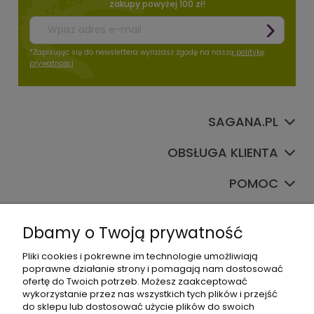
zakupy powyżej 100 zł!
*Zapisując się do newslettera wyrażasz zgodę na naszą
politykę
prywatności
SAGANA.PL
OBSŁUGA KLIENTA
POMOC
TWOJE KONTO
Dbamy o Twoją prywatność
Pliki cookies i pokrewne im technologie umożliwiają
poprawne działanie strony i pomagają nam dostosować
ofertę do Twoich potrzeb. Możesz zaakceptować
wykorzystanie przez nas wszystkich tych plików i przejść
do sklepu lub dostosować użycie plików do swoich