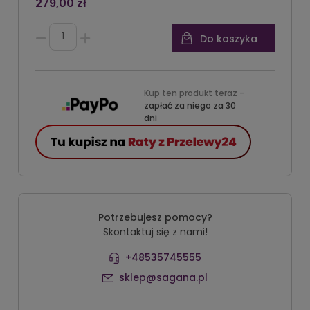
279,00 zł
Do koszyka
Kup ten produkt teraz -
zapłać za niego za 30
dni
Potrzebujesz pomocy?
Skontaktuj się z nami!
+48535745555
sklep@sagana.pl