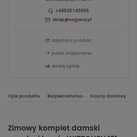
+48535745555
sklep@sagana.pl
zapytaj o produkt
poleć znajomemu
dodaj opinię
Opis produktu
Bezpieczeństwo
Koszty dostawy
O
Zimowy komplet damski