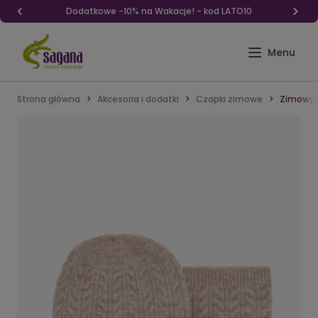
Dodatkowe -10% na Wakacje! - kod LATO10
Strona główna
Akcesoria i dodatki
Czapki zimowe
Zimowy 