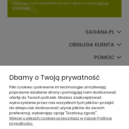
*Zapisując się do newslettera wyrażasz zgodę na naszą
politykę
prywatności
SAGANA.PL
OBSŁUGA KLIENTA
POMOC
TWOJE KONTO
Dbamy o Twoją prywatność
Pliki cookies i pokrewne im technologie umożliwiają
poprawne działanie strony i pomagają nam dostosować
ofertę do Twoich potrzeb. Możesz zaakceptować
wykorzystanie przez nas wszystkich tych plików i przejść
do sklepu lub dostosować użycie plików do swoich
preferencji, wybierając opcję "Dostosuj zgody".
+48535745555
Więcej o plikach cookies przeczytasz w naszej Polityce
prywatności.
sklep@sagana.pl