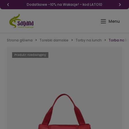
Dodatkowe -10% na Wakacje! - kod LATO10
Strona główna
Torebki damskie
Torby na lunch
Torba na l
Produkt niedostępny