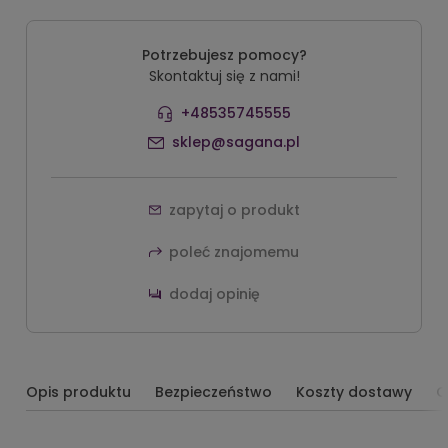
Potrzebujesz pomocy?
Skontaktuj się z nami!
+48535745555
sklep@sagana.pl
zapytaj o produkt
poleć znajomemu
dodaj opinię
Opis produktu
Bezpieczeństwo
Koszty dostawy
O