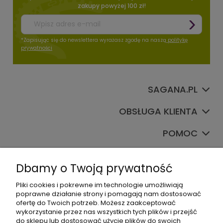
zakupy powyżej 100 zł!
*Zapisując się do newslettera wyrażasz zgodę na naszą
politykę
prywatności
SAGANA.PL
OBSŁUGA KLIENTA
POMOC
TWOJE KONTO
Dbamy o Twoją prywatność
Pliki cookies i pokrewne im technologie umożliwiają
poprawne działanie strony i pomagają nam dostosować
ofertę do Twoich potrzeb. Możesz zaakceptować
wykorzystanie przez nas wszystkich tych plików i przejść
do sklepu lub dostosować użycie plików do swoich