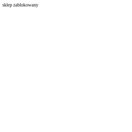
s
klep zablokowany