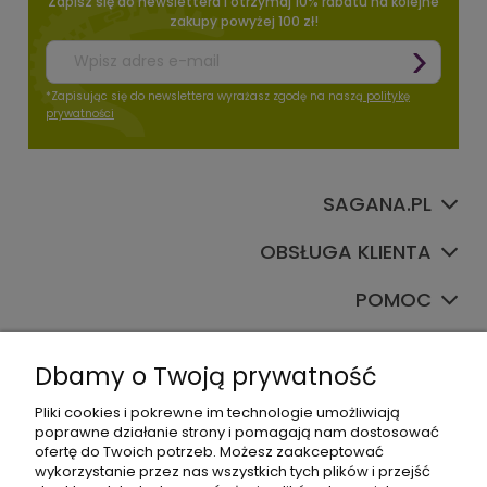
Zapisz się do newslettera i otrzymaj 10% rabatu na kolejne
zakupy powyżej 100 zł!
*Zapisując się do newslettera wyrażasz zgodę na naszą
politykę
prywatności
SAGANA.PL
OBSŁUGA KLIENTA
POMOC
TWOJE KONTO
Dbamy o Twoją prywatność
Pliki cookies i pokrewne im technologie umożliwiają
poprawne działanie strony i pomagają nam dostosować
ofertę do Twoich potrzeb. Możesz zaakceptować
wykorzystanie przez nas wszystkich tych plików i przejść