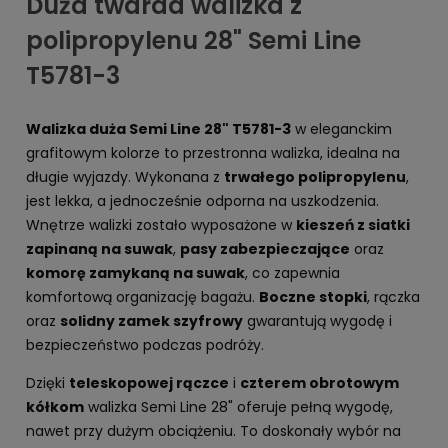
Duża twarda walizka z
polipropylenu 28" Semi Line
T5781-3
Walizka duża Semi Line 28" T5781-3
w eleganckim
grafitowym kolorze to przestronna walizka, idealna na
długie wyjazdy. Wykonana z
trwałego polipropylenu
,
jest lekka, a jednocześnie odporna na uszkodzenia.
Wnętrze walizki zostało wyposażone w
kieszeń z siatki
zapinaną na suwak
,
pasy zabezpieczające
oraz
komorę zamykaną na suwak
, co zapewnia
komfortową organizację bagażu.
Boczne stopki
, rączka
oraz
solidny zamek szyfrowy
gwarantują wygodę i
bezpieczeństwo podczas podróży.
Dzięki
teleskopowej rączce
i
czterem obrotowym
kółkom
walizka Semi Line 28" oferuje pełną wygodę,
nawet przy dużym obciążeniu. To doskonały wybór na