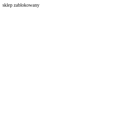
s
klep zablokowany