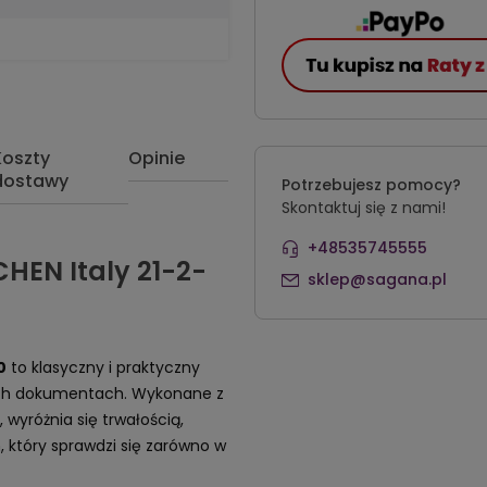
Koszty
Opinie
dostawy
Potrzebujesz pomocy?
Skontaktuj się z nami!
+48535745555
HEN Italy 21-2-
sklep@sagana.pl
0
to klasyczny i praktyczny
zych dokumentach. Wykonane z
wyróżnia się trwałością,
który sprawdzi się zarówno w