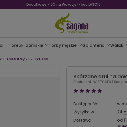
Dodatkowe -10% na Wakacje! - kod LATO10
ci
Torebki damskie
Torby męskie
Galanteria
Walizki
ITTCHEN Italy 21-2-163-L40
Skórzane etui na do
Producent:
WITTCHEN
| Kod pr
Dostępność:
w m
Wysyłka w:
24 g
Dostawa:
od 11
spraw