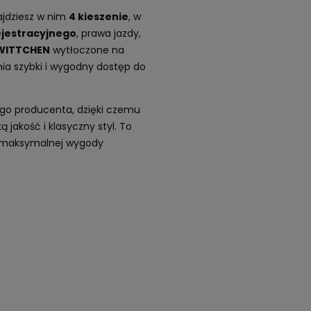
ajdziesz w nim
4 kieszenie
, w
jestracyjnego
, prawa jazdy,
 WITTCHEN
wytłoczone na
a szybki i wygodny dostęp do
logo producenta, dzięki czemu
 jakość i klasyczny styl. To
 i maksymalnej wygody