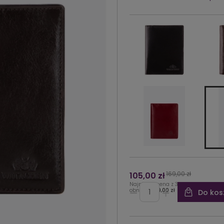
169,00 zł
105,00 zł
Najniższa cena z 30 dni przed
obniżką:
169,00 zł
Do kos