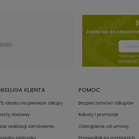
Zapisz się do newslette
agram
*Zapisując 
prywatności
BSŁUGA KLIENTA
POMOC
0% rabatu na pierwsze zakupy
Bezpieczeństwo zakupów
oszty dostawy
Rabaty i promocje
zas realizacji zamówienia
Odstąpienie od umowy
posoby płatności
Przewodnik po rozmiarach