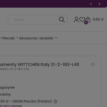
0,00 zł
0
Plecaki
Akcesoria i dodatki
kumenty WITTCHEN Italy 21-2-163-L40
oduktu:
21-2-163-L40
agazynie
odziny
,00 zł
- ORLEN Paczka
(Polska)
dź formy dostawy