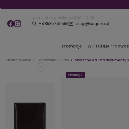
pon. - pt. w godzinach 9:00 - 17:00
+48535745555
sklep@sagana.pl
Promocje
WITTCHEN
Nowoś
Strona główna
Galanteria
Etui
Skórzane etui na dokumenty W
Promocja