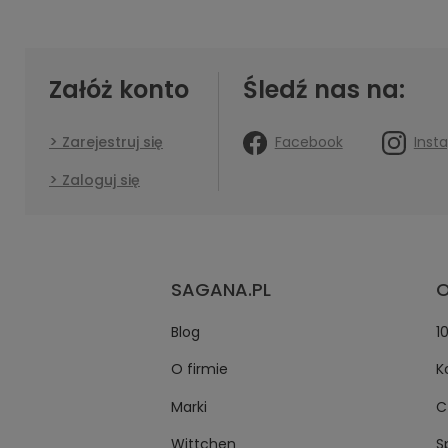
Załóż konto
Śledź nas na:
Facebook
Inst
Zarejestruj się
Zaloguj się
SAGANA.PL
O
Blog
1
O firmie
K
Marki
C
Wittchen
S