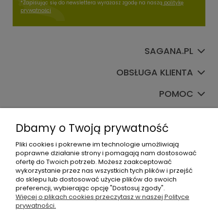
*Zapisując się do newslettera wyrażasz zgodę na naszą
politykę
prywatności
SAGANA.PL
OBSŁUGA KLIENTA
POMOC
TWOJE KONTO
Dbamy o Twoją prywatność
Pliki cookies i pokrewne im technologie umożliwiają
poprawne działanie strony i pomagają nam dostosować
ofertę do Twoich potrzeb. Możesz zaakceptować
wykorzystanie przez nas wszystkich tych plików i przejść
do sklepu lub dostosować użycie plików do swoich
preferencji, wybierając opcję "Dostosuj zgody".
+48535745555
Więcej o plikach cookies przeczytasz w naszej Polityce
prywatności.
sklep@sagana.pl