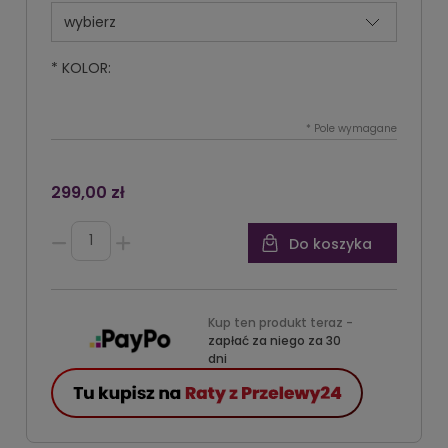
*
KOLOR:
*
Pole wymagane
299,00 zł
Do koszyka
Kup ten produkt teraz -
zapłać za niego za 30
dni