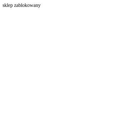
s
klep zablokowany