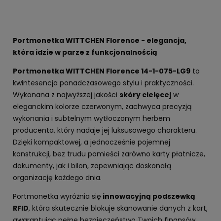
Portmonetka WITTCHEN Florence - elegancja,
która idzie w parze z funkcjonalnością
Portmonetka WITTCHEN Florence 14-1-075-LG9
to
kwintesencja ponadczasowego stylu i praktyczności.
Wykonana z najwyższej jakości
skóry cielęcej
w
eleganckim kolorze czerwonym, zachwyca precyzją
wykonania i subtelnym wytłoczonym herbem
producenta, który nadaje jej luksusowego charakteru.
Dzięki kompaktowej, a jednocześnie pojemnej
konstrukcji, bez trudu pomieści zarówno karty płatnicze,
dokumenty, jak i bilon, zapewniając doskonałą
organizację każdego dnia.
Portmonetka wyróżnia się
innowacyjną podszewką
RFID
, która skutecznie blokuje skanowanie danych z kart,
gwarantując pełne bezpieczeństwo Twoich finansów.