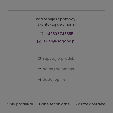
Potrzebujesz pomocy?
Skontaktuj się z nami!
+48535745555
sklep@sagana.pl
zapytaj o produkt
poleć znajomemu
dodaj opinię
Opis produktu
Dane techniczne
Koszty dostawy
O