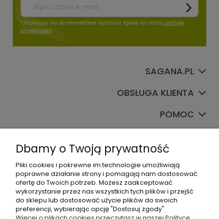
*Zapisując się do newslettera wyrażasz zgodę na naszą
politykę
prywatności
SAGANA.PL
OBSŁUGA KLIENTA
POMOC
TWOJE KONTO
Dbamy o Twoją prywatność
Pliki cookies i pokrewne im technologie umożliwiają
poprawne działanie strony i pomagają nam dostosować
ofertę do Twoich potrzeb. Możesz zaakceptować
wykorzystanie przez nas wszystkich tych plików i przejść
do sklepu lub dostosować użycie plików do swoich
preferencji, wybierając opcję "Dostosuj zgody".
+48535745555
Więcej o plikach cookies przeczytasz w naszej Polityce