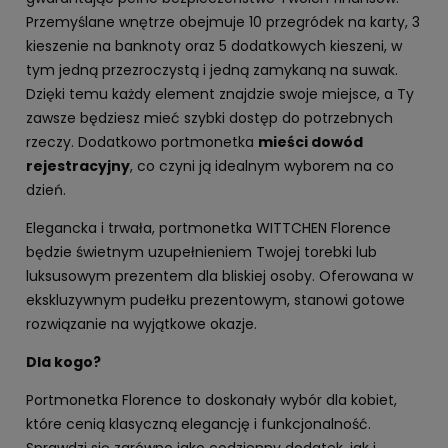
Przemyślane wnętrze obejmuje 10 przegródek na karty, 3
kieszenie na banknoty oraz 5 dodatkowych kieszeni, w
tym jedną przezroczystą i jedną zamykaną na suwak.
Dzięki temu każdy element znajdzie swoje miejsce, a Ty
zawsze będziesz mieć szybki dostęp do potrzebnych
rzeczy. Dodatkowo portmonetka
mieści dowód
rejestracyjny
, co czyni ją idealnym wyborem na co
dzień.
Elegancka i trwała, portmonetka WITTCHEN Florence
będzie świetnym uzupełnieniem Twojej torebki lub
luksusowym prezentem dla bliskiej osoby. Oferowana w
ekskluzywnym pudełku prezentowym, stanowi gotowe
rozwiązanie na wyjątkowe okazje.
Dla kogo?
Portmonetka Florence to doskonały wybór dla kobiet,
które cenią klasyczną elegancję i funkcjonalność.
Sprawdzi się zarówno jako codzienny dodatek, jak i