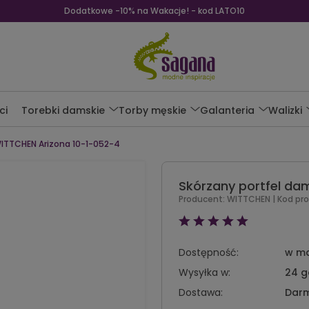
Dodatkowe -10% na Wakacje! - kod LATO10
ci
Torebki damskie
Torby męskie
Galanteria
Walizki
WITTCHEN Arizona 10-1-052-4
Skórzany portfel da
Producent:
WITTCHEN
| Kod pr
Dostępność:
w m
Wysyłka w:
24 g
Dostawa:
Dar