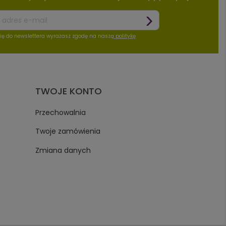
się do newslettera wyrażasz zgodę na naszą
politykę
TWOJE KONTO
Przechowalnia
Twoje zamówienia
Zmiana danych