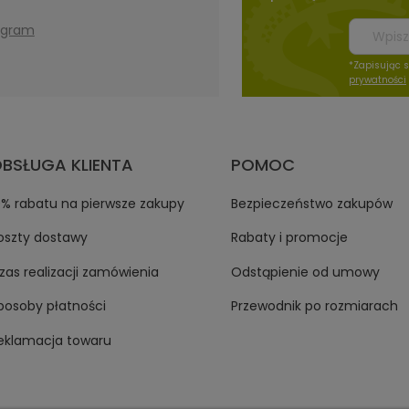
agram
*Zapisując 
prywatności
BSŁUGA KLIENTA
POMOC
0% rabatu na pierwsze zakupy
Bezpieczeństwo zakupów
oszty dostawy
Rabaty i promocje
zas realizacji zamówienia
Odstąpienie od umowy
posoby płatności
Przewodnik po rozmiarach
eklamacja towaru