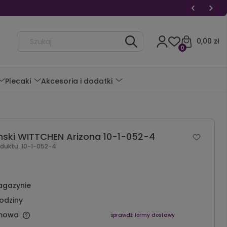
0,00 zł
0
Plecaki
Akcesoria i dodatki
mski WITTCHEN Arizona 10-1-052-4
oduktu:
10-1-052-4
agazynie
odziny
mowa
sprawdź formy dostawy