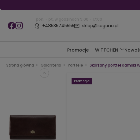
pon. - pt. w godzinach 9:00 - 17:00
+48535745555
sklep@sagana.pl
Promocje
WITTCHEN
Nowoś
Strona główna
Galanteria
Portfele
Skórzany portfel damski 
Promocja