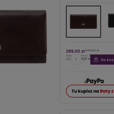
449,00 zł
289,00 zł
Najniższa cena z 30 dni przed
obniżką:
449,00 zł
Do kos