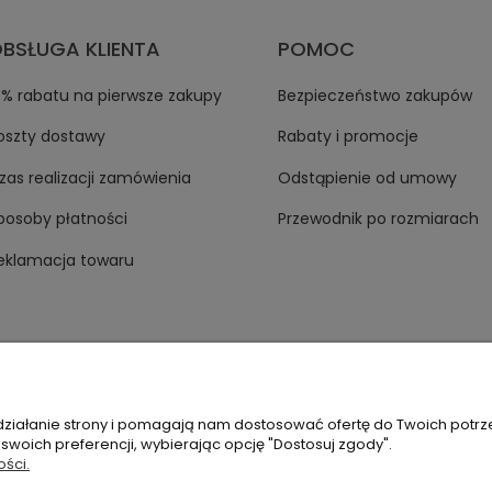
BSŁUGA KLIENTA
POMOC
0% rabatu na pierwsze zakupy
Bezpieczeństwo zakupów
oszty dostawy
Rabaty i promocje
zas realizacji zamówienia
Odstąpienie od umowy
posoby płatności
Przewodnik po rozmiarach
eklamacja towaru
 działanie strony i pomagają nam dostosować ofertę do Twoich potr
 swoich preferencji, wybierając opcję "Dostosuj zgody".
sagana.pl
ości.