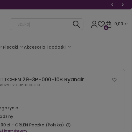
0,00 zł
0
Plecaki
Akcesoria i dodatki
ITTCHEN 29-3P-000-10B Ryanair
oduktu:
29-3P-000-10B
agazynie
odziny
,00 zł
- ORLEN Paczka
(Polska)
dź formy dostawy