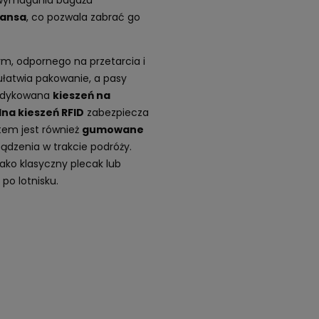
hansa
, co pozwala zabrać go
m, odpornego na przetarcia i
ułatwia pakowanie, a pasy
Dedykowana
kieszeń na
lna kieszeń RFID
zabezpiecza
tem jest również
gumowane
ządzenia w trakcie podróży.
ko klasyczny plecak lub
po lotnisku.