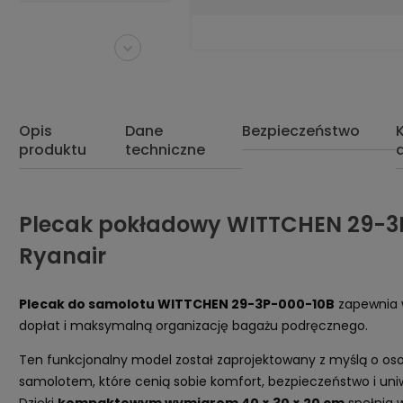
Opis
Dane
Bezpieczeństwo
produktu
techniczne
Plecak pokładowy WITTCHEN 29-3
Ryanair
Plecak do samolotu WITTCHEN 29-3P-000-10B
zapewnia 
dopłat i maksymalną organizację bagażu podręcznego.
Ten funkcjonalny model został zaprojektowany z myślą o o
samolotem, które cenią sobie komfort, bezpieczeństwo i uniw
Dzięki
kompaktowym wymiarom 40 × 30 × 20 cm
spełnia 