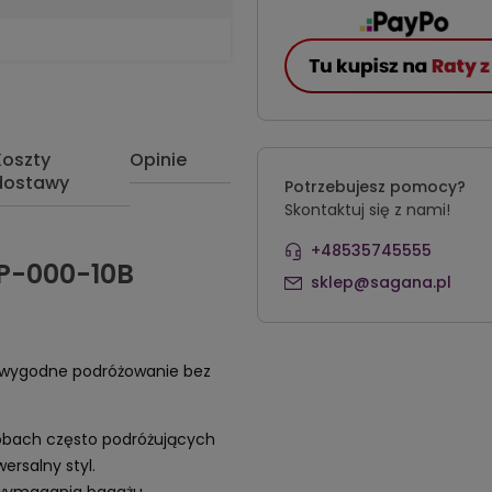
Koszty
Opinie
dostawy
Potrzebujesz pomocy?
Skontaktuj się z nami!
+48535745555
P-000-10B
sklep@sagana.pl
wygodne podróżowanie bez
sobach często podróżujących
ersalny styl.
wymagania bagażu