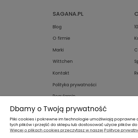
SAGANA.PL
O
Blog
1
O firmie
K
Marki
C
Wittchen
S
Kontakt
R
Polityka prywatności
Regulamin
Dbamy o Twoją prywatność
Pliki cookies i pokrewne im technologie umożliwiają poprawne
tych plików i przejść do sklepu lub dostosować użycie plików do
+48535745555
sklep@
Więcej o plikach cookies przeczytasz w naszej Polityce prywatn