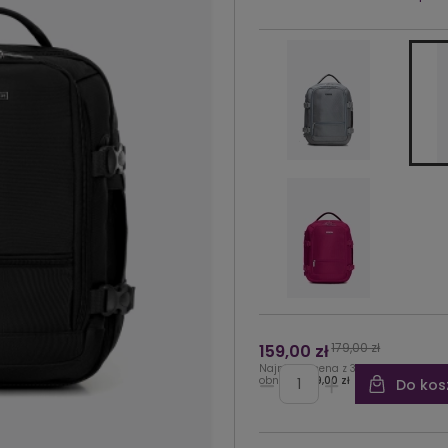
179,00 zł
159,00 zł
Najniższa cena z 30 dni przed
obniżką:
169,00 zł
Do kos