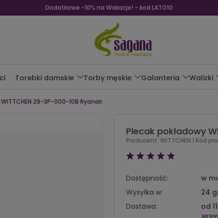
Dodatkowe -10% na Wakacje! - kod LATO10
ci
Torebki damskie
Torby męskie
Galanteria
Walizki
 WITTCHEN 29-3P-000-10B Ryanair
Plecak pokładowy W
Producent:
WITTCHEN
| Kod pr
Dostępność:
w m
Wysyłka w:
24 g
Dostawa:
od 11
spraw