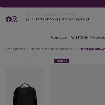
pon. - pt. w godzinach 9:00 - 17:00
+48535745555
sklep@sagana.pl
Promocje
WITTCHEN
Nowoś
Strona główna
Plecaki
Plecaki do samolotu
Plecak pokładowy
Promocja