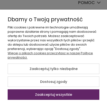
POMOC
TWOJE KONTO
Dbamy o Twoją prywatność
Pliki cookies i pokrewne im technologie umożliwiają
poprawne działanie strony i pomagają nam dostosować
ofertę do Twoich potrzeb. Możesz zaakceptować
wykorzystanie przez nas wszystkich tych plików i przejść
do sklepu lub dostosować użycie plików do swoich
preferencji, wybierając opcję "Dostosuj zgody".
+48535745555
Więcej o plikach cookies przeczytasz w naszej Polityce
prywatności.
sklep@sagana.pl
Zaakceptuj tylko niezbędne
©2026 Wszelkie Prawa Zastrzeżone | Sagana.pl
Dostosuj zgody
Szablon Flex by
Ecommercy
Zaakceptuj wszystkie