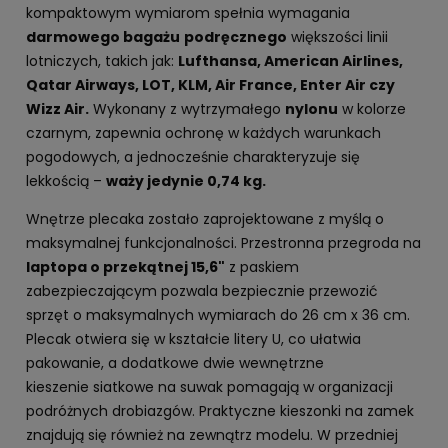
kompaktowym wymiarom spełnia wymagania
darmowego bagażu
podręcznego
większości linii
lotniczych, takich jak:
Lufthansa, American Airlines,
Qatar Airways, LOT, KLM, Air France, Enter Air czy
Wizz Air.
Wykonany z wytrzymałego
nylonu
w kolorze
czarnym, zapewnia ochronę w każdych warunkach
pogodowych, a jednocześnie charakteryzuje się
lekkością –
waży jedynie 0,74 kg.
Wnętrze plecaka zostało zaprojektowane z myślą o
maksymalnej funkcjonalności. Przestronna przegroda na
laptopa o przekątnej 15,6"
z paskiem
zabezpieczającym pozwala bezpiecznie przewozić
sprzęt o maksymalnych wymiarach do 26 cm x 36 cm.
Plecak otwiera się w kształcie litery U, co ułatwia
pakowanie, a dodatkowe dwie wewnętrzne
kieszenie siatkowe na suwak pomagają w organizacji
podróżnych drobiazgów. Praktyczne kieszonki na zamek
znajdują się również na zewnątrz modelu. W przedniej