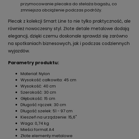
przymocowanie plecaka do stelaża bagażu, co
zmniejsza obciążenie podczas podróży.
Plecak z kolekcji Smart Line to nie tylko praktyczność, ale
również nowoczesny styl. Złote detale metalowe dodają
elegancji, dzięki czemu doskonale sprawdzi się zarówno
na spotkaniach biznesowych, jak i podczas codziennych
wyjazdów.
Parametry produktu:
Materiał: Nylon
Wysokość całkowita: 45 cm
Wysokość: 40 cm
Szerokość: 30 cm
Głębokość: 15 cm
Długość rączek: 30 cm
Długość szelek: 51 - 97 cm
Kieszeń na urządzenie: 15,6"
Waga: 0,74 kg
Mieści format A4
Złote elementy metalowe