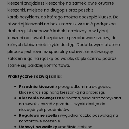
kieszeni znajdziesz kieszonkę na zamek, dwie otwarte
kieszonki, miejsce na długopis oraz pasek z
karabińczykiem, do którego można doczepić klucze. Do
otwartej kieszonki na boku możesz wrzucić podręczne
drobiazgi lub schować kubek termiczny, a w tylnej
kieszeni na suwak bezpiecznie przechowasz rzeczy, do
których lubisz mieć szybki dostęp. Dodatkowym atutem
plecaka jest również specjalny uchwyt umożliwiający
założenie go na rączkę od walizki, dzięki czemu podróż
stanie się bardziej komfortowa.
Praktyczne rozwiązania:
Przednia kieszeń
z przegródkami na długopisy,
klucze oraz zapinaną kieszonką na drobiazgi.
Kieszenie zewnętrzne
: boczna, tylna oraz zamykana
na suwak kieszeń z przodu – szybki dostęp do
niezbędnych przedmiotów.
Regulowane szelki
i wygodna rączka pozwalają na
komfortowe noszenie.
Uchwyt na walizkę
umożliwia stabilne