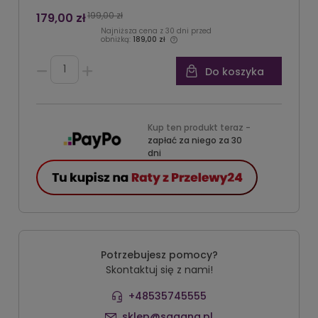
199,00 zł
179,00 zł
Najniższa cena z 30 dni przed
obniżką:
189,00 zł
Do koszyka
Kup ten produkt teraz -
zapłać za niego za 30
dni
Potrzebujesz pomocy?
Skontaktuj się z nami!
+48535745555
sklep@sagana.pl