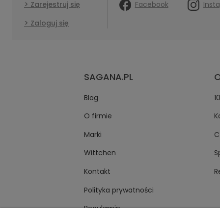
Facebook
Inst
Zarejestruj się
Zaloguj się
SAGANA.PL
O
Blog
1
O firmie
K
Marki
C
Wittchen
S
Kontakt
R
Polityka prywatności
Regulamin