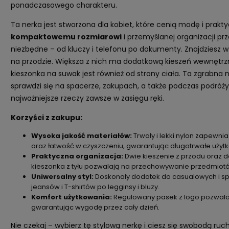
ponadczasowego charakteru.
Ta nerka jest stworzona dla kobiet, które cenią modę i prakty
kompaktowemu rozmiarowi
i przemyślanej organizacji pr
niezbędne – od kluczy i telefonu po dokumenty. Znajdziesz w 
na przodzie. Większa z nich ma dodatkową kieszeń wewnętr
kieszonka na suwak jest również od strony ciała. Ta zgrabna 
sprawdzi się na spacerze, zakupach, a także podczas podróż
najważniejsze rzeczy zawsze w zasięgu ręki.
Korzyści z zakupu:
Wysoka jakość materiałów:
Trwały i lekki nylon zapewn
oraz łatwość w czyszczeniu, gwarantując długotrwałe użyt
Praktyczna organizacja:
Dwie kieszenie z przodu oraz
kieszonka z tyłu pozwalają na przechowywanie przedmio
Uniwersalny styl:
Doskonały dodatek do casualowych i spo
jeansów i T-shirtów po legginsy i bluzy.
Komfort użytkowania:
Regulowany pasek z logo pozwala
gwarantując wygodę przez cały dzień.
Nie czekaj – wybierz tę stylową nerkę i ciesz się swobodą r