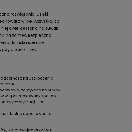
czne rozwiązania. Dzięki
zechowasz w niej wszystko, co
niej dwie kieszonki na suwak
zną na zamek. Bezpieczna
nerka damska idealnie
y, gdy chcesz mieć
ia odporność na uszkodzenia
kowanie.
 dodatkowa, zamykana na suwak
tów w uporządkowany sposób.
rtowych stylizacji – od
 na idealne dopasowanie,
uchów, zachowując przy tym