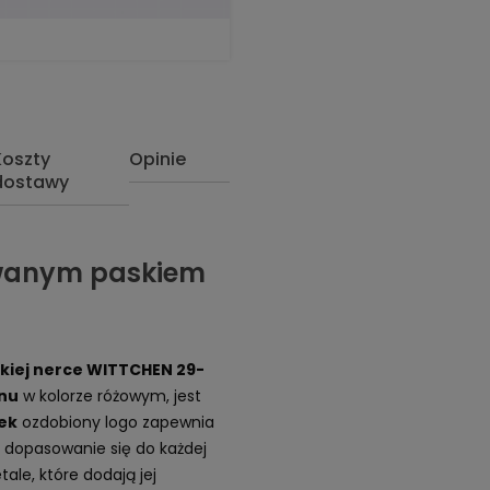
Koszty
Opinie
dostawy
owanym paskiem
iej nerce WITTCHEN 29-
nu
w kolorze różowym, jest
ek
ozdobiony logo zapewnia
 dopasowanie się do każdej
ale, które dodają jej