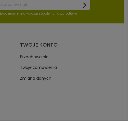
się do newslettera wyrażasz zgodę na naszą
politykę
TWOJE KONTO
Przechowalnia
Twoje zamówienia
Zmiana danych