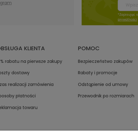
agram
*Zapisując 
prywatności
BSŁUGA KLIENTA
POMOC
0% rabatu na pierwsze zakupy
Bezpieczeństwo zakupów
oszty dostawy
Rabaty i promocje
zas realizacji zamówienia
Odstąpienie od umowy
posoby płatności
Przewodnik po rozmiarach
eklamacja towaru