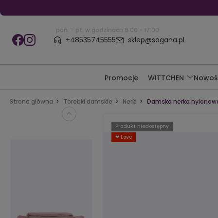
pon. - pt. w godzinach 9:00 - 17:00
+48535745555
sklep@sagana.pl
Promocje
WITTCHEN
Nowoś
Strona główna
Torebki damskie
Nerki
Damska nerka nylonow
Produkt niedostępny
❤ Love