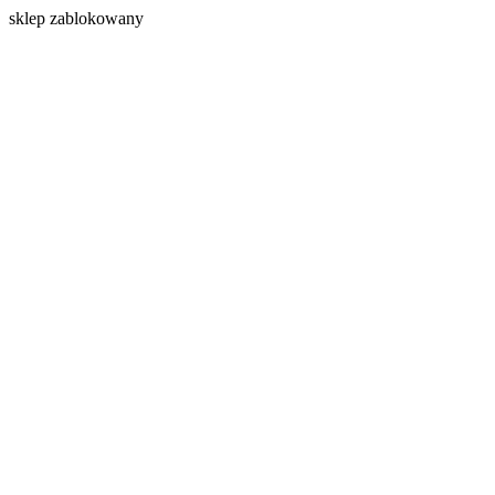
s
klep zablokowany