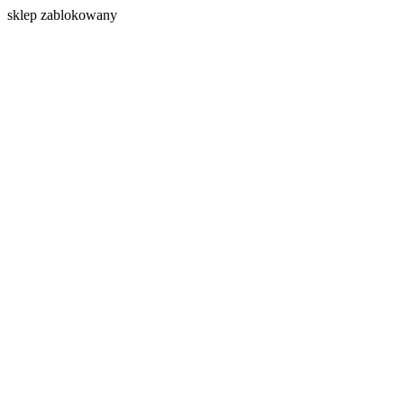
s
klep zablokowany