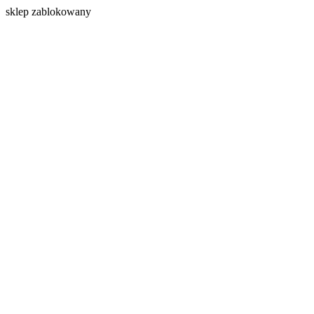
s
klep zablokowany