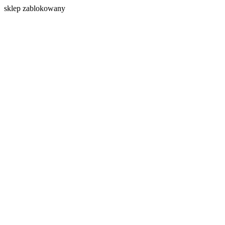
s
klep zablokowany