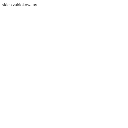
s
klep zablokowany