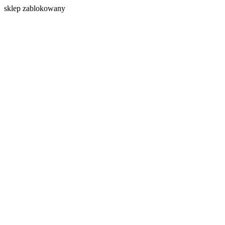
s
klep zablokowany