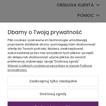
OBSŁUGA KLIENTA
POMOC
TWOJE KONTO
Dbamy o Twoją prywatność
Pliki cookies i pokrewne im technologie umożliwiają
poprawne działanie strony i pomagają nam dostosować
ofertę do Twoich potrzeb. Możesz zaakceptować
wykorzystanie przez nas wszystkich tych plików i przejść
do sklepu lub dostosować użycie plików do swoich
preferencji, wybierając opcję "Dostosuj zgody".
+48535745555
Więcej o plikach cookies przeczytasz w naszej Polityce
prywatności.
sklep@sagana.pl
Zaakceptuj tylko niezbędne
©2026 Wszelkie Prawa Zastrzeżone | Sagana.pl
Dostosuj zgody
Szablon Flex by
Ecommercy