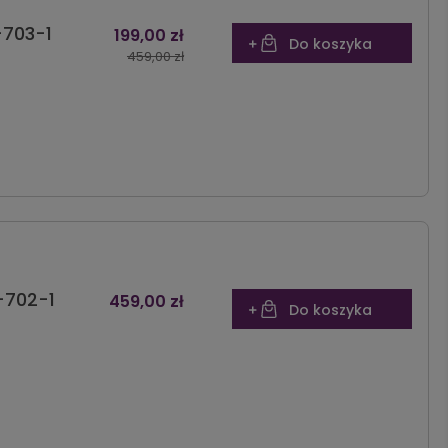
-703-1
199,00 zł
Do koszyka
459,00 zł
-702-1
459,00 zł
Do koszyka