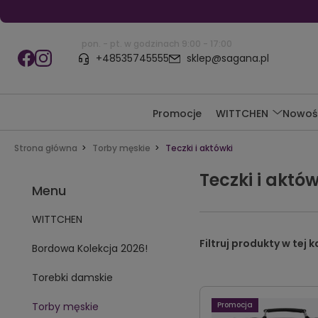
pon. - pt. w godzinach 9:00 - 17:00
+48535745555
sklep@sagana.pl
Promocje
WITTCHEN
Nowoś
Strona główna
Torby męskie
Teczki i aktówki
Teczki i aktów
Menu
WITTCHEN
Bordowa Kolekcja 2026!
Torebki damskie
Torby męskie
Promocja