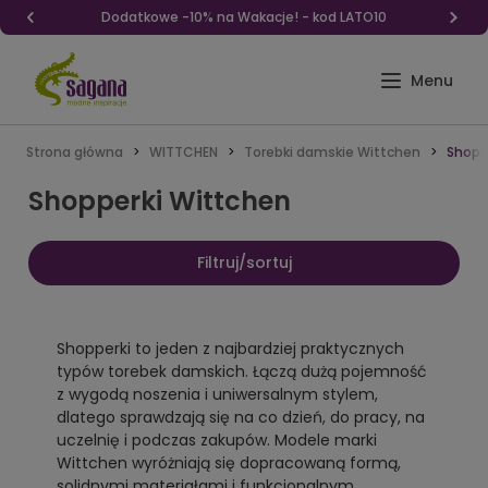
Dodatkowe -10% na Wakacje! - kod LATO10
Strona główna
WITTCHEN
Torebki damskie Wittchen
Shopp
Shopperki Wittchen
Filtruj/sortuj
Shopperki to jeden z najbardziej praktycznych
typów torebek damskich. Łączą dużą pojemność
z wygodą noszenia i uniwersalnym stylem,
dlatego sprawdzają się na co dzień, do pracy, na
uczelnię i podczas zakupów. Modele marki
Wittchen wyróżniają się dopracowaną formą,
solidnymi materiałami i funkcjonalnym