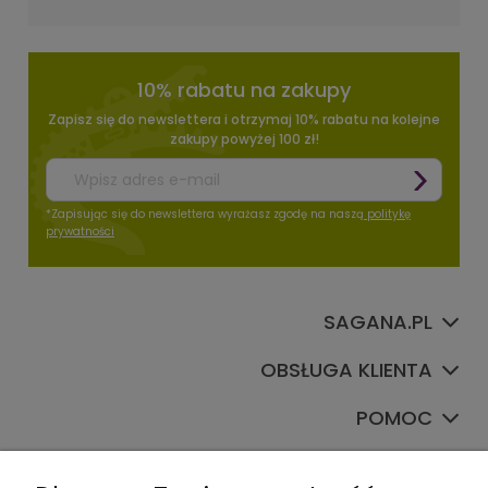
10% rabatu na zakupy
Zapisz się do newslettera i otrzymaj 10% rabatu na kolejne
zakupy powyżej 100 zł!
*Zapisując się do newslettera wyrażasz zgodę na naszą
politykę
prywatności
SAGANA.PL
OBSŁUGA KLIENTA
POMOC
TWOJE KONTO