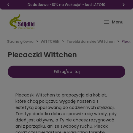
Dodatkowe -10% na Wakacje! - kod LATO10
Strona główna
WITTCHEN
Torebki damskie Wittchen
Pleca
Plecaczki Wittchen
Filtruj/sortuj
Plecaczki Wittchen to propozycja dla kobiet,
które chcą połączyć wygodę noszenia z
estetyką dopasowaną do codziennych stylizacji.
Ten typ dodatku dobrze sprawdza się wtedy, gdy
dzień jest aktywny, a Ty nie chcesz rezygnować
ani z porządku, ani ze swobody ruchu. Plecak
coraz częściej zastępuje klasyczną torebkę,