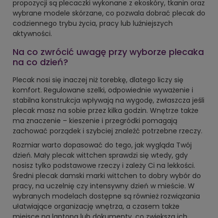
propozycji są plecaczki wykonane z ekoskóry, tkanin oraz
wybrane modele skórzane, co pozwala dobrać plecak do
codziennego trybu życia, pracy lub luźniejszych
aktywności.
Na co zwrócić uwagę przy wyborze plecaka
na co dzień?
Plecak nosi się inaczej niż torebkę, dlatego liczy się
komfort. Regulowane szelki, odpowiednie wyważenie i
stabilna konstrukcja wpływają na wygodę, zwłaszcza jeśli
plecak masz na sobie przez kilka godzin. Wnętrze także
ma znaczenie – kieszenie i przegródki pomagają
zachować porządek i szybciej znaleźć potrzebne rzeczy.
Rozmiar warto dopasować do tego, jak wygląda Twój
dzień. Mały plecak wittchen sprawdzi się wtedy, gdy
nosisz tylko podstawowe rzeczy i zależy Ci na lekkości.
Średni plecak damski marki wittchen to dobry wybór do
pracy, na uczelnię czy intensywny dzień w mieście. W
wybranych modelach dostępne są również rozwiązania
ułatwiające organizację wnętrza, a czasem także
miejsce na laptopa lub dokumenty, co zwiększa ich