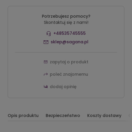
Potrzebujesz pomocy?
Skontaktuj się z nami!
+48535745555
sklep@sagana.pl
zapytaj o produkt
poleć znajomemu
dodaj opinię
Opis produktu
Bezpieczeństwo
Koszty dostawy
O