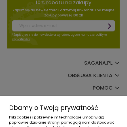
10% rabatu na zakupy
Zapisz się do newslettera i otrzymaj 10% rabatu na kolejne
zakupy powyżej 100 zł!
*Zapisując się do newslettera wyrażasz zgodę na naszą
politykę
prywatności
SAGANA.PL
OBSŁUGA KLIENTA
POMOC
TWOJE KONTO
Dbamy o Twoją prywatność
Pliki cookies i pokrewne im technologie umożliwiają
poprawne działanie strony i pomagają nam dostosować