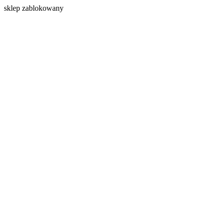
s
klep zablokowany