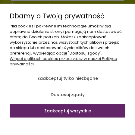
*Zapisując się do newslettera wyrażasz zgodę na naszą
politykę
prywatności
Dbamy o Twoją prywatność
Pliki cookies i pokrewne im technologie umożliwiają
poprawne działanie strony i pomagają nam dostosować
ofertę do Twoich potrzeb. Możesz zaakceptować
SAGANA.PL
OBSŁUGA
POMOC
TWOJ
wykorzystanie przez nas wszystkich tych plików i przejść
KLIENTA
KONT
do sklepu lub dostosować użycie plików do swoich
preferencji, wybierając opcję "Dostosuj zgody".
Więcej o plikach cookies przeczytasz w naszej Polityce
prywatności.
Zaakceptuj tylko niezbędne
+48535745555
sklep@sagana.pl
Dostosuj zgody
Zaakceptuj wszystkie
©2026 Wszelkie Prawa
Szablon Flex by
Ecommercy
Zastrzeżone | Sagana.pl
Pokaż pełną wersję strony